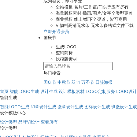
成为会员，即可享受
全站模板
名片/工作证/门头等应有尽有
海量版权素材
插画/图片/文字全类型覆盖
商业授权
线上/线下全渠道，皆可商用
VI物料高清无水印
无水印多格式文件下载
立即开通会员
国庆节
生成LOGO
查询商标
找模版素材
热门搜索
国庆节
中秋节
双11
万圣节
日签海报
首页
智能LOGO生成
设计生成
设计模板素材
LOGO定制服务
LOGO设
智能生成
智能LOGO生成
印章设计生成
徽章设计生成
图标设计生成
班徽设计生成
设计模版中心
设计类型
品牌VI设计
查看所有
设计类型