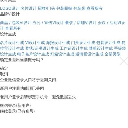
LOGO设计
名片设计
招牌/门头
包装瓶帖
包装袋
查看所有
品牌VI设计
商品 / 包装VI设计
办公 / 宣传VI设计
餐饮 / 店铺VI设计
会议 / 活动VI设
计
查看所有
设计生成
名片设计生成
VI设计生成
海报设计生成
门头设计生成
包装设计生成
易
拉宝设计生成
奖状/证书设计生成
工作证设计生成
菜单设计生成
手提袋
设计生成
电子名片设计生成
灯箱设计生成
邀请函设计生成
全部类型
确定要退出当前账号吗？
确定
取消
企业微信登录入口将于近期关闭
新用户注册功能现已关闭
老用户登录后请绑定手机号，避免数据丢失
微信登录(新用户)
继续登录(已有账号)