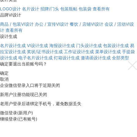
LOGO设计
名片设计
招牌/门头
包装瓶帖
包装袋
查看所有
品牌VI设计
商品 / 包装VI设计
办公 / 宣传VI设计
餐饮 / 店铺VI设计
会议 / 活动VI设
计
查看所有
设计生成
名片设计生成
VI设计生成
海报设计生成
门头设计生成
包装设计生成
易
拉宝设计生成
奖状/证书设计生成
工作证设计生成
菜单设计生成
手提袋
设计生成
电子名片设计生成
灯箱设计生成
邀请函设计生成
全部类型
确定要退出当前账号吗？
确定
取消
企业微信登录入口将于近期关闭
新用户注册功能现已关闭
老用户登录后请绑定手机号，避免数据丢失
微信登录(新用户)
继续登录(已有账号)