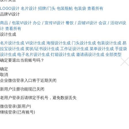
LOGO设计
名片设计
招牌/门头
包装瓶帖
包装袋
查看所有
品牌VI设计
商品 / 包装VI设计
办公 / 宣传VI设计
餐饮 / 店铺VI设计
会议 / 活动VI设
计
查看所有
设计生成
名片设计生成
VI设计生成
海报设计生成
门头设计生成
包装设计生成
易
拉宝设计生成
奖状/证书设计生成
工作证设计生成
菜单设计生成
手提袋
设计生成
电子名片设计生成
灯箱设计生成
邀请函设计生成
全部类型
确定要退出当前账号吗？
确定
取消
企业微信登录入口将于近期关闭
新用户注册功能现已关闭
老用户登录后请绑定手机号，避免数据丢失
微信登录(新用户)
继续登录(已有账号)