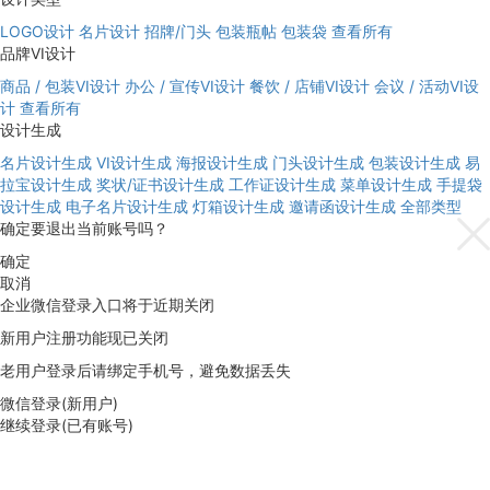
LOGO设计
名片设计
招牌/门头
包装瓶帖
包装袋
查看所有
品牌VI设计
商品 / 包装VI设计
办公 / 宣传VI设计
餐饮 / 店铺VI设计
会议 / 活动VI设
计
查看所有
设计生成
名片设计生成
VI设计生成
海报设计生成
门头设计生成
包装设计生成
易
拉宝设计生成
奖状/证书设计生成
工作证设计生成
菜单设计生成
手提袋
设计生成
电子名片设计生成
灯箱设计生成
邀请函设计生成
全部类型
确定要退出当前账号吗？
确定
取消
企业微信登录入口将于近期关闭
新用户注册功能现已关闭
老用户登录后请绑定手机号，避免数据丢失
微信登录(新用户)
继续登录(已有账号)