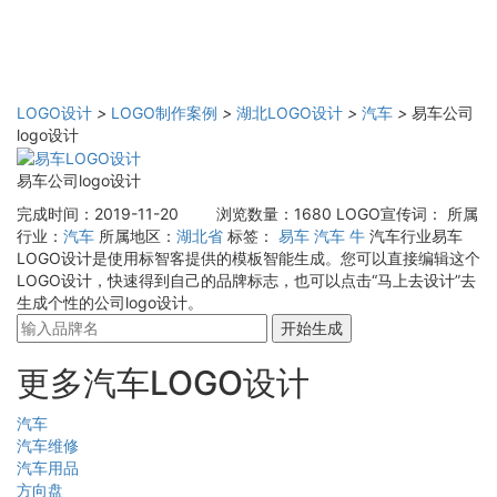
LOGO设计
>
LOGO制作案例
>
湖北LOGO设计
>
汽车
>
易车公司
logo设计
易车公司logo设计
完成时间：2019-11-20
浏览数量：1680
LOGO宣传词：
所属
行业：
汽车
所属地区：
湖北省
标签：
易车
汽车
牛
汽车行业易车
LOGO设计是使用标智客提供的模板智能生成。您可以直接编辑这个
LOGO设计，快速得到自己的品牌标志，也可以点击“马上去设计”去
生成个性的公司logo设计。
开始生成
更多汽车LOGO设计
汽车
汽车维修
汽车用品
方向盘