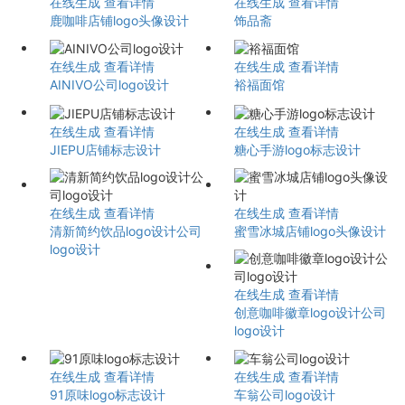
在线生成
查看详情
在线生成
查看详情
鹿咖啡店铺logo头像设计
饰品斋
在线生成
查看详情
在线生成
查看详情
AINIVO公司logo设计
裕福面馆
在线生成
查看详情
在线生成
查看详情
JIEPU店铺标志设计
糖心手游logo标志设计
在线生成
查看详情
在线生成
查看详情
清新简约饮品logo设计公司
蜜雪冰城店铺logo头像设计
logo设计
在线生成
查看详情
创意咖啡徽章logo设计公司
logo设计
在线生成
查看详情
在线生成
查看详情
91原味logo标志设计
车翁公司logo设计