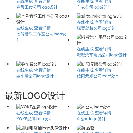
在线生成
查看详情
在线生成
查看详情
壹号工位公司logo设计
车衣公司logo设计
在线生成
查看详情
在线生成
查看详情
瑞宽驾校公司logo设计
七号音乐工作室公司logo设
计
在线生成
查看详情
程程汽车用品公司logo设计
在线生成
查看详情
在线生成
查看详情
鉴车帮公司logo设计
信阳元顺公司logo设计
最新LOGO设计
在线生成
查看详情
在线生成
查看详情
YOKE品牌logo设计
AI公司logo设计