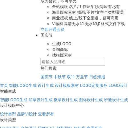
成为会员，即可享受
全站模板
名片/工作证/门头等应有尽有
海量版权素材
插画/图片/文字全类型覆盖
商业授权
线上/线下全渠道，皆可商用
VI物料高清无水印
无水印多格式文件下载
立即开通会员
国庆节
生成LOGO
查询商标
找模版素材
热门搜索
国庆节
中秋节
双11
万圣节
日签海报
首页
智能LOGO生成
设计生成
设计模板素材
LOGO定制服务
LOGO设
智能生成
智能LOGO生成
印章设计生成
徽章设计生成
图标设计生成
班徽设计生成
设计模版中心
设计类型
品牌VI设计
查看所有
设计类型