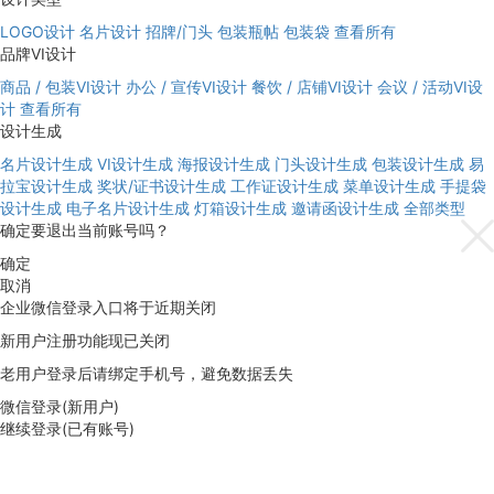
LOGO设计
名片设计
招牌/门头
包装瓶帖
包装袋
查看所有
品牌VI设计
商品 / 包装VI设计
办公 / 宣传VI设计
餐饮 / 店铺VI设计
会议 / 活动VI设
计
查看所有
设计生成
名片设计生成
VI设计生成
海报设计生成
门头设计生成
包装设计生成
易
拉宝设计生成
奖状/证书设计生成
工作证设计生成
菜单设计生成
手提袋
设计生成
电子名片设计生成
灯箱设计生成
邀请函设计生成
全部类型
确定要退出当前账号吗？
确定
取消
企业微信登录入口将于近期关闭
新用户注册功能现已关闭
老用户登录后请绑定手机号，避免数据丢失
微信登录(新用户)
继续登录(已有账号)