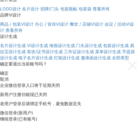
LOGO设计
名片设计
招牌/门头
包装瓶帖
包装袋
查看所有
品牌VI设计
商品 / 包装VI设计
办公 / 宣传VI设计
餐饮 / 店铺VI设计
会议 / 活动VI设
计
查看所有
设计生成
名片设计生成
VI设计生成
海报设计生成
门头设计生成
包装设计生成
易
拉宝设计生成
奖状/证书设计生成
工作证设计生成
菜单设计生成
手提袋
设计生成
电子名片设计生成
灯箱设计生成
邀请函设计生成
全部类型
确定要退出当前账号吗？
确定
取消
企业微信登录入口将于近期关闭
新用户注册功能现已关闭
老用户登录后请绑定手机号，避免数据丢失
微信登录(新用户)
继续登录(已有账号)