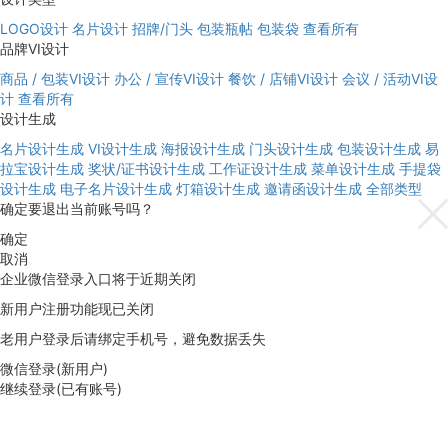
LOGO设计
名片设计
招牌/门头
包装瓶帖
包装袋
查看所有
品牌VI设计
商品 / 包装VI设计
办公 / 宣传VI设计
餐饮 / 店铺VI设计
会议 / 活动VI设
计
查看所有
设计生成
名片设计生成
VI设计生成
海报设计生成
门头设计生成
包装设计生成
易
拉宝设计生成
奖状/证书设计生成
工作证设计生成
菜单设计生成
手提袋
设计生成
电子名片设计生成
灯箱设计生成
邀请函设计生成
全部类型
确定要退出当前账号吗？
确定
取消
企业微信登录入口将于近期关闭
新用户注册功能现已关闭
老用户登录后请绑定手机号，避免数据丢失
微信登录(新用户)
继续登录(已有账号)