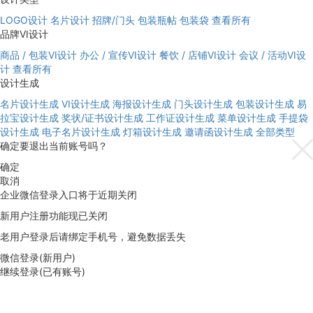
LOGO设计
名片设计
招牌/门头
包装瓶帖
包装袋
查看所有
品牌VI设计
商品 / 包装VI设计
办公 / 宣传VI设计
餐饮 / 店铺VI设计
会议 / 活动VI设
计
查看所有
设计生成
名片设计生成
VI设计生成
海报设计生成
门头设计生成
包装设计生成
易
拉宝设计生成
奖状/证书设计生成
工作证设计生成
菜单设计生成
手提袋
设计生成
电子名片设计生成
灯箱设计生成
邀请函设计生成
全部类型
确定要退出当前账号吗？
确定
取消
企业微信登录入口将于近期关闭
新用户注册功能现已关闭
老用户登录后请绑定手机号，避免数据丢失
微信登录(新用户)
继续登录(已有账号)