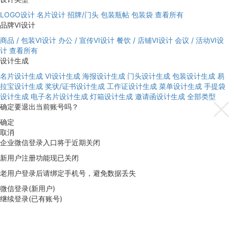
LOGO设计
名片设计
招牌/门头
包装瓶帖
包装袋
查看所有
品牌VI设计
商品 / 包装VI设计
办公 / 宣传VI设计
餐饮 / 店铺VI设计
会议 / 活动VI设
计
查看所有
设计生成
名片设计生成
VI设计生成
海报设计生成
门头设计生成
包装设计生成
易
拉宝设计生成
奖状/证书设计生成
工作证设计生成
菜单设计生成
手提袋
设计生成
电子名片设计生成
灯箱设计生成
邀请函设计生成
全部类型
确定要退出当前账号吗？
确定
取消
企业微信登录入口将于近期关闭
新用户注册功能现已关闭
老用户登录后请绑定手机号，避免数据丢失
微信登录(新用户)
继续登录(已有账号)