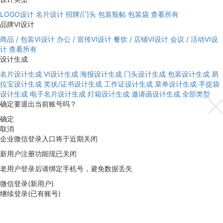
LOGO设计
名片设计
招牌/门头
包装瓶帖
包装袋
查看所有
品牌VI设计
商品 / 包装VI设计
办公 / 宣传VI设计
餐饮 / 店铺VI设计
会议 / 活动VI设
计
查看所有
设计生成
名片设计生成
VI设计生成
海报设计生成
门头设计生成
包装设计生成
易
拉宝设计生成
奖状/证书设计生成
工作证设计生成
菜单设计生成
手提袋
设计生成
电子名片设计生成
灯箱设计生成
邀请函设计生成
全部类型
确定要退出当前账号吗？
确定
取消
企业微信登录入口将于近期关闭
新用户注册功能现已关闭
老用户登录后请绑定手机号，避免数据丢失
微信登录(新用户)
继续登录(已有账号)