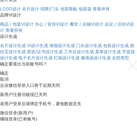
LOGO设计
名片设计
招牌/门头
包装瓶帖
包装袋
查看所有
品牌VI设计
商品 / 包装VI设计
办公 / 宣传VI设计
餐饮 / 店铺VI设计
会议 / 活动VI设
计
查看所有
设计生成
名片设计生成
VI设计生成
海报设计生成
门头设计生成
包装设计生成
易
拉宝设计生成
奖状/证书设计生成
工作证设计生成
菜单设计生成
手提袋
设计生成
电子名片设计生成
灯箱设计生成
邀请函设计生成
全部类型
确定要退出当前账号吗？
确定
取消
企业微信登录入口将于近期关闭
新用户注册功能现已关闭
老用户登录后请绑定手机号，避免数据丢失
微信登录(新用户)
继续登录(已有账号)