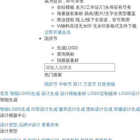
成为会员，即可享受
全站模板
名片/工作证/门头等应有尽有
海量版权素材
插画/图片/文字全类型覆盖
商业授权
线上/线下全渠道，皆可商用
VI物料高清无水印
无水印多格式文件下载
立即开通会员
国庆节
生成LOGO
查询商标
找模版素材
热门搜索
国庆节
中秋节
双11
万圣节
日签海报
首页
智能LOGO生成
设计生成
设计模板素材
LOGO定制服务
LOGO设
智能生成
智能LOGO生成
印章设计生成
徽章设计生成
图标设计生成
班徽设计生成
设计模版中心
设计类型
品牌VI设计
查看所有
设计类型