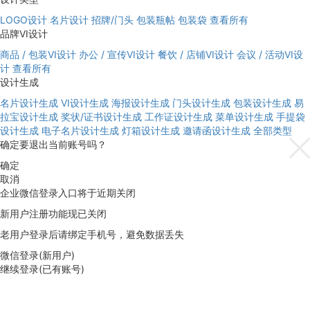
LOGO设计
名片设计
招牌/门头
包装瓶帖
包装袋
查看所有
品牌VI设计
商品 / 包装VI设计
办公 / 宣传VI设计
餐饮 / 店铺VI设计
会议 / 活动VI设
计
查看所有
设计生成
名片设计生成
VI设计生成
海报设计生成
门头设计生成
包装设计生成
易
拉宝设计生成
奖状/证书设计生成
工作证设计生成
菜单设计生成
手提袋
设计生成
电子名片设计生成
灯箱设计生成
邀请函设计生成
全部类型
确定要退出当前账号吗？
确定
取消
企业微信登录入口将于近期关闭
新用户注册功能现已关闭
老用户登录后请绑定手机号，避免数据丢失
微信登录(新用户)
继续登录(已有账号)