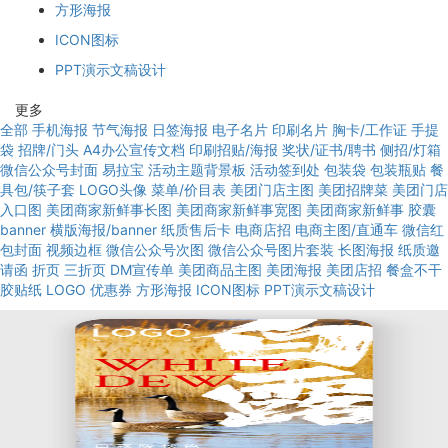
方形海报
ICON图标
PPT演示文稿设计
更多
全部
手机海报
节气海报
日签海报
电子名片
印刷名片
胸卡/工作证
手提
袋
招牌/门头
A4办公宣传文档
印刷招贴/海报
奖状/证书/聘书
侧招/灯箱
微信公众号封面
易拉宝
活动主题背景板
活动签到处
包装袋
包装瓶贴
餐
具包/筷子套
LOGO头像
菜单/价目表
美团门店主图
美团招牌菜
美团门店
入口图
美团商家新鲜事长图
美团商家新鲜事宽图
美团商家新鲜事
胶囊
banner
横版海报/banner
纸质售后卡
电商店招
电商主图/直通车
微信红
包封面
视频边框
微信公众号次图
微信公众号图片套装
长图海报
纸质邀
请函
折页
三折页
DM宣传单
美团商品主图
美团海报
美团店招
餐盒不干
胶贴纸
LOGO
优惠券
方形海报
ICON图标
PPT演示文稿设计