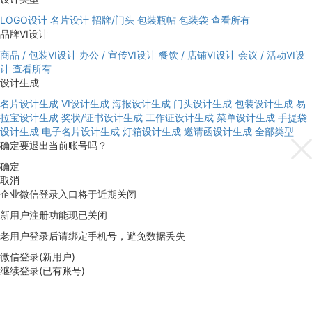
LOGO设计
名片设计
招牌/门头
包装瓶帖
包装袋
查看所有
品牌VI设计
商品 / 包装VI设计
办公 / 宣传VI设计
餐饮 / 店铺VI设计
会议 / 活动VI设
计
查看所有
设计生成
名片设计生成
VI设计生成
海报设计生成
门头设计生成
包装设计生成
易
拉宝设计生成
奖状/证书设计生成
工作证设计生成
菜单设计生成
手提袋
设计生成
电子名片设计生成
灯箱设计生成
邀请函设计生成
全部类型
确定要退出当前账号吗？
确定
取消
企业微信登录入口将于近期关闭
新用户注册功能现已关闭
老用户登录后请绑定手机号，避免数据丢失
微信登录(新用户)
继续登录(已有账号)