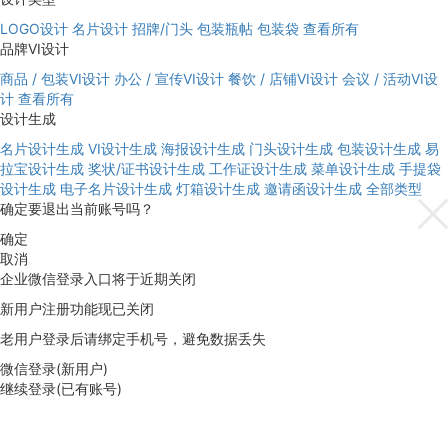
LOGO设计
名片设计
招牌/门头
包装瓶帖
包装袋
查看所有
品牌VI设计
商品 / 包装VI设计
办公 / 宣传VI设计
餐饮 / 店铺VI设计
会议 / 活动VI设
计
查看所有
设计生成
名片设计生成
VI设计生成
海报设计生成
门头设计生成
包装设计生成
易
拉宝设计生成
奖状/证书设计生成
工作证设计生成
菜单设计生成
手提袋
设计生成
电子名片设计生成
灯箱设计生成
邀请函设计生成
全部类型
确定要退出当前账号吗？
确定
取消
企业微信登录入口将于近期关闭
新用户注册功能现已关闭
老用户登录后请绑定手机号，避免数据丢失
微信登录(新用户)
继续登录(已有账号)