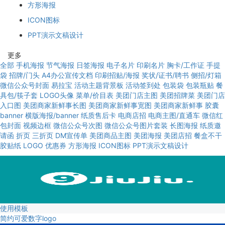
方形海报
ICON图标
PPT演示文稿设计
更多
全部
手机海报
节气海报
日签海报
电子名片
印刷名片
胸卡/工作证
手提
袋
招牌/门头
A4办公宣传文档
印刷招贴/海报
奖状/证书/聘书
侧招/灯箱
微信公众号封面
易拉宝
活动主题背景板
活动签到处
包装袋
包装瓶贴
餐
具包/筷子套
LOGO头像
菜单/价目表
美团门店主图
美团招牌菜
美团门店
入口图
美团商家新鲜事长图
美团商家新鲜事宽图
美团商家新鲜事
胶囊
banner
横版海报/banner
纸质售后卡
电商店招
电商主图/直通车
微信红
包封面
视频边框
微信公众号次图
微信公众号图片套装
长图海报
纸质邀
请函
折页
三折页
DM宣传单
美团商品主图
美团海报
美团店招
餐盒不干
胶贴纸
LOGO
优惠券
方形海报
ICON图标
PPT演示文稿设计
使用模板
简约可爱数字logo