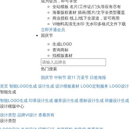
成为会员，即可享受
全站模板
名片/工作证/门头等应有尽有
海量版权素材
插画/图片/文字全类型覆盖
商业授权
线上/线下全渠道，皆可商用
VI物料高清无水印
无水印多格式文件下载
立即开通会员
国庆节
生成LOGO
查询商标
找模版素材
热门搜索
国庆节
中秋节
双11
万圣节
日签海报
首页
智能LOGO生成
设计生成
设计模板素材
LOGO定制服务
LOGO设
智能生成
智能LOGO生成
印章设计生成
徽章设计生成
图标设计生成
班徽设计生成
设计模版中心
设计类型
品牌VI设计
查看所有
设计类型