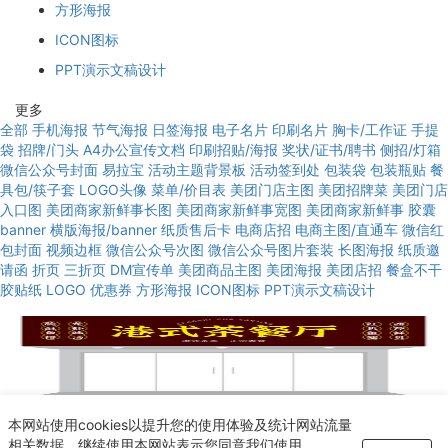
方形海报
ICON图标
PPT演示文稿设计
更多
全部
手机海报
节气海报
日签海报
电子名片
印刷名片
胸卡/工作证
手提
袋
招牌/门头
A4办公宣传文档
印刷招贴/海报
奖状/证书/聘书
侧招/灯箱
微信公众号封面
易拉宝
活动主题背景板
活动签到处
包装袋
包装瓶贴
餐
具包/筷子套
LOGO头像
菜单/价目表
美团门店主图
美团招牌菜
美团门店
入口图
美团商家新鲜事长图
美团商家新鲜事宽图
美团商家新鲜事
胶囊
banner
横版海报/banner
纸质售后卡
电商店招
电商主图/直通车
微信红
包封面
视频边框
微信公众号次图
微信公众号图片套装
长图海报
纸质邀
请函
折页
三折页
DM宣传单
美团商品主图
美团海报
美团店招
餐盒不干
胶贴纸
LOGO
优惠券
方形海报
ICON图标
PPT演示文稿设计
使用模板
本网站使用cookies以提升您的使用体验及统计网站流量
深色港式创意经典茶餐厅招牌/门头设计
相关数据。继续使用本网站表示您同意我们使用