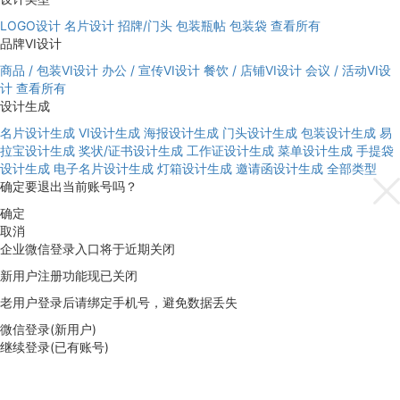
LOGO设计
名片设计
招牌/门头
包装瓶帖
包装袋
查看所有
品牌VI设计
商品 / 包装VI设计
办公 / 宣传VI设计
餐饮 / 店铺VI设计
会议 / 活动VI设
计
查看所有
设计生成
名片设计生成
VI设计生成
海报设计生成
门头设计生成
包装设计生成
易
拉宝设计生成
奖状/证书设计生成
工作证设计生成
菜单设计生成
手提袋
设计生成
电子名片设计生成
灯箱设计生成
邀请函设计生成
全部类型
确定要退出当前账号吗？
确定
取消
企业微信登录入口将于近期关闭
新用户注册功能现已关闭
老用户登录后请绑定手机号，避免数据丢失
微信登录(新用户)
继续登录(已有账号)