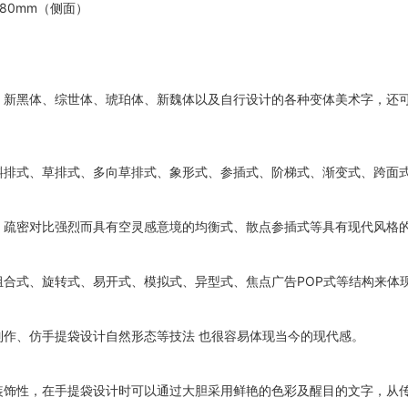
*80mm（侧面）
、新黑体、综世体、琥珀体、新魏体以及自行设计的各种变体美术字，还
斜排式、草排式、多向草排式、象形式、参插式、阶梯式、渐变式、跨面
、疏密对比强烈而具有空灵感意境的均衡式、散点参插式等具有现代风格
合式、旋转式、易开式、模拟式、异型式、焦点广告POP式等结构来体
作、仿手提袋设计自然形态等技法 也很容易体现当今的现代感。
装饰性，在手提袋设计时可以通过大胆采用鲜艳的色彩及醒目的文字，从