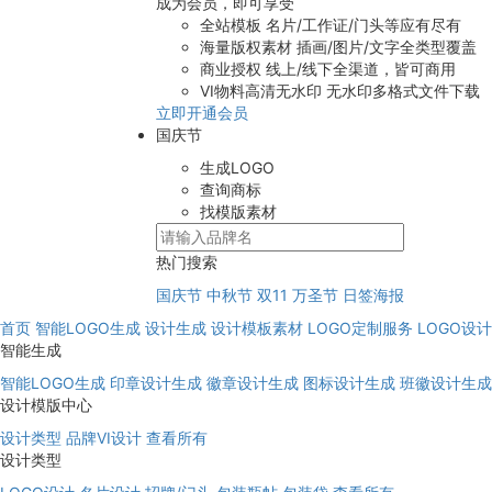
成为会员，即可享受
全站模板
名片/工作证/门头等应有尽有
海量版权素材
插画/图片/文字全类型覆盖
商业授权
线上/线下全渠道，皆可商用
VI物料高清无水印
无水印多格式文件下载
立即开通会员
国庆节
生成LOGO
查询商标
找模版素材
热门搜索
国庆节
中秋节
双11
万圣节
日签海报
首页
智能LOGO生成
设计生成
设计模板素材
LOGO定制服务
LOGO设
智能生成
智能LOGO生成
印章设计生成
徽章设计生成
图标设计生成
班徽设计生成
设计模版中心
设计类型
品牌VI设计
查看所有
设计类型