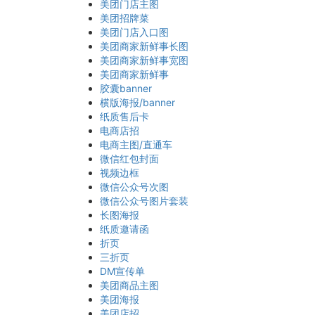
美团门店主图
美团招牌菜
美团门店入口图
美团商家新鲜事长图
美团商家新鲜事宽图
美团商家新鲜事
胶囊banner
横版海报/banner
纸质售后卡
电商店招
电商主图/直通车
微信红包封面
视频边框
微信公众号次图
微信公众号图片套装
长图海报
纸质邀请函
折页
三折页
DM宣传单
美团商品主图
美团海报
美团店招