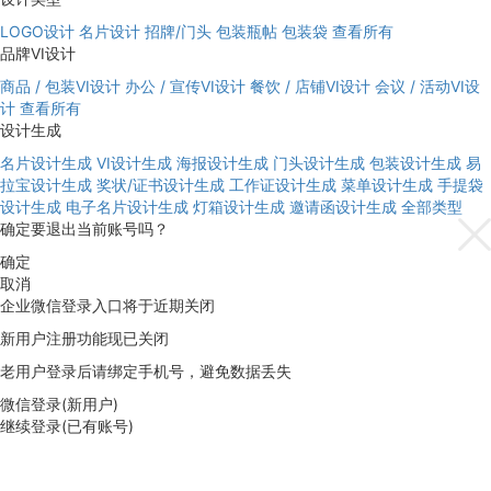
LOGO设计
名片设计
招牌/门头
包装瓶帖
包装袋
查看所有
品牌VI设计
商品 / 包装VI设计
办公 / 宣传VI设计
餐饮 / 店铺VI设计
会议 / 活动VI设
计
查看所有
设计生成
名片设计生成
VI设计生成
海报设计生成
门头设计生成
包装设计生成
易
拉宝设计生成
奖状/证书设计生成
工作证设计生成
菜单设计生成
手提袋
设计生成
电子名片设计生成
灯箱设计生成
邀请函设计生成
全部类型
确定要退出当前账号吗？
确定
取消
企业微信登录入口将于近期关闭
新用户注册功能现已关闭
老用户登录后请绑定手机号，避免数据丢失
微信登录(新用户)
继续登录(已有账号)