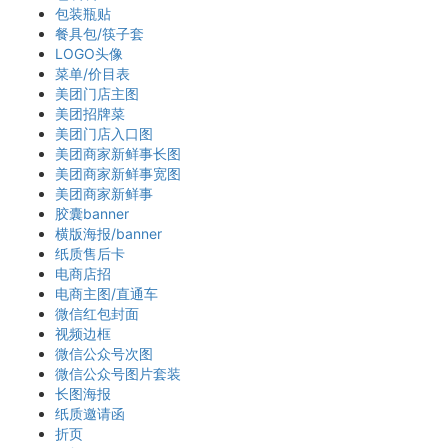
包装瓶贴
餐具包/筷子套
LOGO头像
菜单/价目表
美团门店主图
美团招牌菜
美团门店入口图
美团商家新鲜事长图
美团商家新鲜事宽图
美团商家新鲜事
胶囊banner
横版海报/banner
纸质售后卡
电商店招
电商主图/直通车
微信红包封面
视频边框
微信公众号次图
微信公众号图片套装
长图海报
纸质邀请函
折页