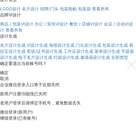
LOGO设计
名片设计
招牌/门头
包装瓶帖
包装袋
查看所有
品牌VI设计
商品 / 包装VI设计
办公 / 宣传VI设计
餐饮 / 店铺VI设计
会议 / 活动VI设
计
查看所有
设计生成
名片设计生成
VI设计生成
海报设计生成
门头设计生成
包装设计生成
易
拉宝设计生成
奖状/证书设计生成
工作证设计生成
菜单设计生成
手提袋
设计生成
电子名片设计生成
灯箱设计生成
邀请函设计生成
全部类型
确定要退出当前账号吗？
确定
取消
企业微信登录入口将于近期关闭
新用户注册功能现已关闭
老用户登录后请绑定手机号，避免数据丢失
微信登录(新用户)
继续登录(已有账号)