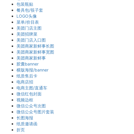
包装瓶贴
餐具包/筷子套
LOGO头像
菜单/价目表
美团门店主图
美团招牌菜
美团门店入口图
美团商家新鲜事长图
美团商家新鲜事宽图
美团商家新鲜事
胶囊banner
横版海报/banner
纸质售后卡
电商店招
电商主图/直通车
微信红包封面
视频边框
微信公众号次图
微信公众号图片套装
长图海报
纸质邀请函
折页