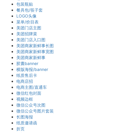
包装瓶贴
餐具包/筷子套
LOGO头像
菜单/价目表
美团门店主图
美团招牌菜
美团门店入口图
美团商家新鲜事长图
美团商家新鲜事宽图
美团商家新鲜事
胶囊banner
横版海报/banner
纸质售后卡
电商店招
电商主图/直通车
微信红包封面
视频边框
微信公众号次图
微信公众号图片套装
长图海报
纸质邀请函
折页