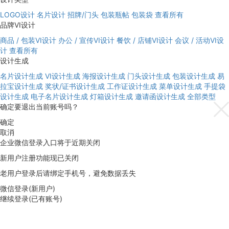
LOGO设计
名片设计
招牌/门头
包装瓶帖
包装袋
查看所有
品牌VI设计
商品 / 包装VI设计
办公 / 宣传VI设计
餐饮 / 店铺VI设计
会议 / 活动VI设
计
查看所有
设计生成
名片设计生成
VI设计生成
海报设计生成
门头设计生成
包装设计生成
易
拉宝设计生成
奖状/证书设计生成
工作证设计生成
菜单设计生成
手提袋
设计生成
电子名片设计生成
灯箱设计生成
邀请函设计生成
全部类型
确定要退出当前账号吗？
确定
取消
企业微信登录入口将于近期关闭
新用户注册功能现已关闭
老用户登录后请绑定手机号，避免数据丢失
微信登录(新用户)
继续登录(已有账号)