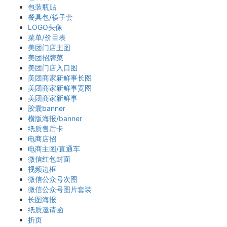
包装瓶贴
餐具包/筷子套
LOGO头像
菜单/价目表
美团门店主图
美团招牌菜
美团门店入口图
美团商家新鲜事长图
美团商家新鲜事宽图
美团商家新鲜事
胶囊banner
横版海报/banner
纸质售后卡
电商店招
电商主图/直通车
微信红包封面
视频边框
微信公众号次图
微信公众号图片套装
长图海报
纸质邀请函
折页