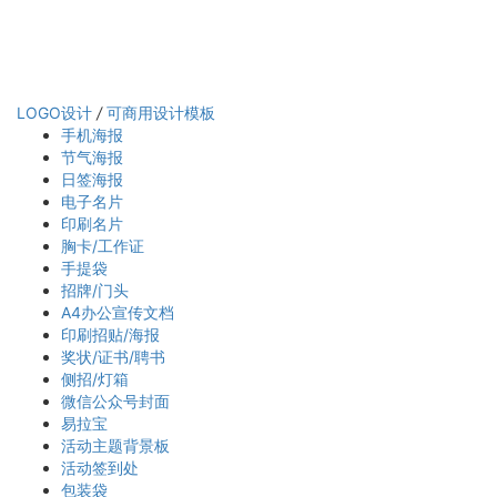
LOGO设计
/
可商用设计模板
手机海报
节气海报
日签海报
电子名片
印刷名片
胸卡/工作证
手提袋
招牌/门头
A4办公宣传文档
印刷招贴/海报
奖状/证书/聘书
侧招/灯箱
微信公众号封面
易拉宝
活动主题背景板
活动签到处
包装袋