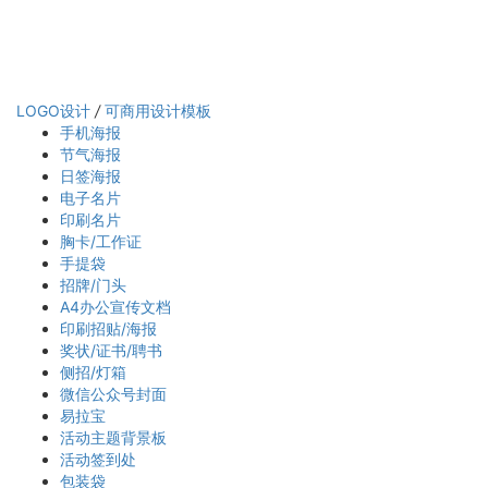
LOGO设计
/
可商用设计模板
手机海报
节气海报
日签海报
电子名片
印刷名片
胸卡/工作证
手提袋
招牌/门头
A4办公宣传文档
印刷招贴/海报
奖状/证书/聘书
侧招/灯箱
微信公众号封面
易拉宝
活动主题背景板
活动签到处
包装袋