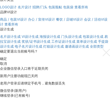
LOGO设计
名片设计
招牌/门头
包装瓶帖
包装袋
查看所有
品牌VI设计
商品 / 包装VI设计
办公 / 宣传VI设计
餐饮 / 店铺VI设计
会议 / 活动VI设
计
查看所有
设计生成
名片设计生成
VI设计生成
海报设计生成
门头设计生成
包装设计生成
易
拉宝设计生成
奖状/证书设计生成
工作证设计生成
菜单设计生成
手提袋
设计生成
电子名片设计生成
灯箱设计生成
邀请函设计生成
全部类型
确定要退出当前账号吗？
确定
取消
企业微信登录入口将于近期关闭
新用户注册功能现已关闭
老用户登录后请绑定手机号，避免数据丢失
微信登录(新用户)
继续登录(已有账号)