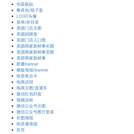
包装瓶贴
餐具包/筷子套
LOGO头像
菜单/价目表
美团门店主图
美团招牌菜
美团门店入口图
美团商家新鲜事长图
美团商家新鲜事宽图
美团商家新鲜事
胶囊banner
横版海报/banner
纸质售后卡
电商店招
电商主图/直通车
微信红包封面
视频边框
微信公众号次图
微信公众号图片套装
长图海报
纸质邀请函
折页