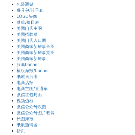
包装瓶贴
餐具包/筷子套
LOGO头像
菜单/价目表
美团门店主图
美团招牌菜
美团门店入口图
美团商家新鲜事长图
美团商家新鲜事宽图
美团商家新鲜事
胶囊banner
横版海报/banner
纸质售后卡
电商店招
电商主图/直通车
微信红包封面
视频边框
微信公众号次图
微信公众号图片套装
长图海报
纸质邀请函
折页