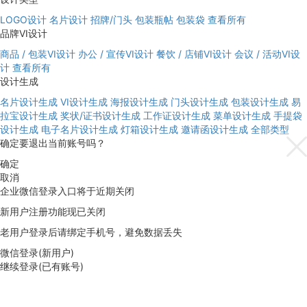
LOGO设计
名片设计
招牌/门头
包装瓶帖
包装袋
查看所有
品牌VI设计
商品 / 包装VI设计
办公 / 宣传VI设计
餐饮 / 店铺VI设计
会议 / 活动VI设
计
查看所有
设计生成
名片设计生成
VI设计生成
海报设计生成
门头设计生成
包装设计生成
易
拉宝设计生成
奖状/证书设计生成
工作证设计生成
菜单设计生成
手提袋
设计生成
电子名片设计生成
灯箱设计生成
邀请函设计生成
全部类型
确定要退出当前账号吗？
确定
取消
企业微信登录入口将于近期关闭
新用户注册功能现已关闭
老用户登录后请绑定手机号，避免数据丢失
微信登录(新用户)
继续登录(已有账号)