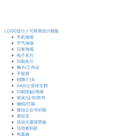
LOGO设计
/
可商用设计模板
手机海报
节气海报
日签海报
电子名片
印刷名片
胸卡/工作证
手提袋
招牌/门头
A4办公宣传文档
印刷招贴/海报
奖状/证书/聘书
侧招/灯箱
微信公众号封面
易拉宝
活动主题背景板
活动签到处
包装袋