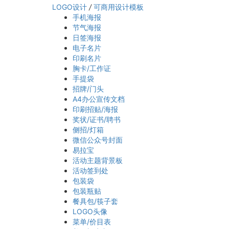
LOGO设计
/
可商用设计模板
手机海报
节气海报
日签海报
电子名片
印刷名片
胸卡/工作证
手提袋
招牌/门头
A4办公宣传文档
印刷招贴/海报
奖状/证书/聘书
侧招/灯箱
微信公众号封面
易拉宝
活动主题背景板
活动签到处
包装袋
包装瓶贴
餐具包/筷子套
LOGO头像
菜单/价目表