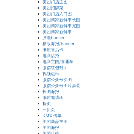
美团门店主图
美团招牌菜
美团门店入口图
美团商家新鲜事长图
美团商家新鲜事宽图
美团商家新鲜事
胶囊banner
横版海报/banner
纸质售后卡
电商店招
电商主图/直通车
微信红包封面
视频边框
微信公众号次图
微信公众号图片套装
长图海报
纸质邀请函
折页
三折页
DM宣传单
美团商品主图
美团海报
美团店招