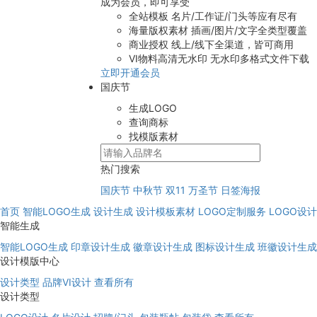
成为会员，即可享受
全站模板
名片/工作证/门头等应有尽有
海量版权素材
插画/图片/文字全类型覆盖
商业授权
线上/线下全渠道，皆可商用
VI物料高清无水印
无水印多格式文件下载
立即开通会员
国庆节
生成LOGO
查询商标
找模版素材
热门搜索
国庆节
中秋节
双11
万圣节
日签海报
首页
智能LOGO生成
设计生成
设计模板素材
LOGO定制服务
LOGO设
智能生成
智能LOGO生成
印章设计生成
徽章设计生成
图标设计生成
班徽设计生成
设计模版中心
设计类型
品牌VI设计
查看所有
设计类型