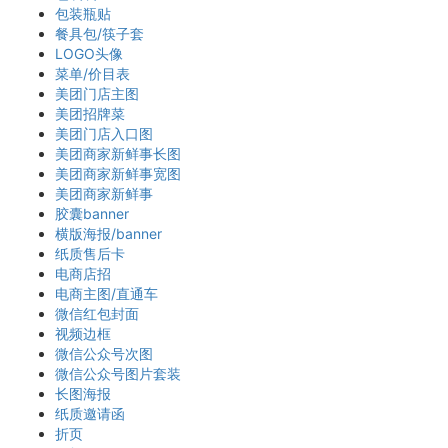
包装瓶贴
餐具包/筷子套
LOGO头像
菜单/价目表
美团门店主图
美团招牌菜
美团门店入口图
美团商家新鲜事长图
美团商家新鲜事宽图
美团商家新鲜事
胶囊banner
横版海报/banner
纸质售后卡
电商店招
电商主图/直通车
微信红包封面
视频边框
微信公众号次图
微信公众号图片套装
长图海报
纸质邀请函
折页