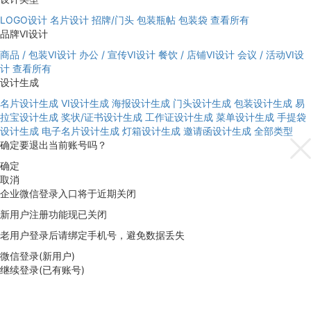
LOGO设计
名片设计
招牌/门头
包装瓶帖
包装袋
查看所有
品牌VI设计
商品 / 包装VI设计
办公 / 宣传VI设计
餐饮 / 店铺VI设计
会议 / 活动VI设
计
查看所有
设计生成
名片设计生成
VI设计生成
海报设计生成
门头设计生成
包装设计生成
易
拉宝设计生成
奖状/证书设计生成
工作证设计生成
菜单设计生成
手提袋
设计生成
电子名片设计生成
灯箱设计生成
邀请函设计生成
全部类型
确定要退出当前账号吗？
确定
取消
企业微信登录入口将于近期关闭
新用户注册功能现已关闭
老用户登录后请绑定手机号，避免数据丢失
微信登录(新用户)
继续登录(已有账号)