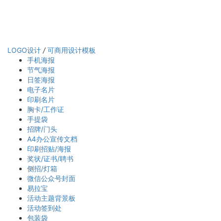
LOGO设计
/
可商用设计模板
手机海报
节气海报
日签海报
电子名片
印刷名片
胸卡/工作证
手提袋
招牌/门头
A4办公宣传文档
印刷招贴/海报
奖状/证书/聘书
侧招/灯箱
微信公众号封面
易拉宝
活动主题背景板
活动签到处
包装袋