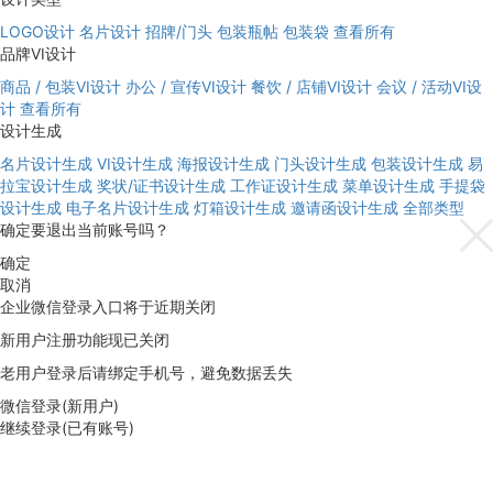
LOGO设计
名片设计
招牌/门头
包装瓶帖
包装袋
查看所有
品牌VI设计
商品 / 包装VI设计
办公 / 宣传VI设计
餐饮 / 店铺VI设计
会议 / 活动VI设
计
查看所有
设计生成
名片设计生成
VI设计生成
海报设计生成
门头设计生成
包装设计生成
易
拉宝设计生成
奖状/证书设计生成
工作证设计生成
菜单设计生成
手提袋
设计生成
电子名片设计生成
灯箱设计生成
邀请函设计生成
全部类型
确定要退出当前账号吗？
确定
取消
企业微信登录入口将于近期关闭
新用户注册功能现已关闭
老用户登录后请绑定手机号，避免数据丢失
微信登录(新用户)
继续登录(已有账号)