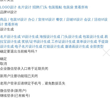
LOGO设计
名片设计
招牌/门头
包装瓶帖
包装袋
查看所有
品牌VI设计
商品 / 包装VI设计
办公 / 宣传VI设计
餐饮 / 店铺VI设计
会议 / 活动VI设
计
查看所有
设计生成
名片设计生成
VI设计生成
海报设计生成
门头设计生成
包装设计生成
易
拉宝设计生成
奖状/证书设计生成
工作证设计生成
菜单设计生成
手提袋
设计生成
电子名片设计生成
灯箱设计生成
邀请函设计生成
全部类型
确定要退出当前账号吗？
确定
取消
企业微信登录入口将于近期关闭
新用户注册功能现已关闭
老用户登录后请绑定手机号，避免数据丢失
微信登录(新用户)
继续登录(已有账号)