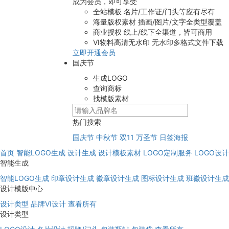
成为会员，即可享受
全站模板
名片/工作证/门头等应有尽有
海量版权素材
插画/图片/文字全类型覆盖
商业授权
线上/线下全渠道，皆可商用
VI物料高清无水印
无水印多格式文件下载
立即开通会员
国庆节
生成LOGO
查询商标
找模版素材
热门搜索
国庆节
中秋节
双11
万圣节
日签海报
首页
智能LOGO生成
设计生成
设计模板素材
LOGO定制服务
LOGO设
智能生成
智能LOGO生成
印章设计生成
徽章设计生成
图标设计生成
班徽设计生成
设计模版中心
设计类型
品牌VI设计
查看所有
设计类型