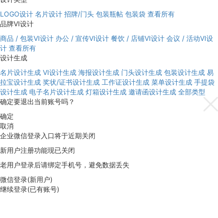
LOGO设计
名片设计
招牌/门头
包装瓶帖
包装袋
查看所有
品牌VI设计
商品 / 包装VI设计
办公 / 宣传VI设计
餐饮 / 店铺VI设计
会议 / 活动VI设
计
查看所有
设计生成
名片设计生成
VI设计生成
海报设计生成
门头设计生成
包装设计生成
易
拉宝设计生成
奖状/证书设计生成
工作证设计生成
菜单设计生成
手提袋
设计生成
电子名片设计生成
灯箱设计生成
邀请函设计生成
全部类型
确定要退出当前账号吗？
确定
取消
企业微信登录入口将于近期关闭
新用户注册功能现已关闭
老用户登录后请绑定手机号，避免数据丢失
微信登录(新用户)
继续登录(已有账号)