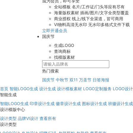
成为会员，即可享受
全站模板
名片/工作证/门头等应有尽有
海量版权素材
插画/图片/文字全类型覆盖
商业授权
线上/线下全渠道，皆可商用
VI物料高清无水印
无水印多格式文件下载
立即开通会员
国庆节
生成LOGO
查询商标
找模版素材
热门搜索
国庆节
中秋节
双11
万圣节
日签海报
首页
智能LOGO生成
设计生成
设计模板素材
LOGO定制服务
LOGO设
智能生成
智能LOGO生成
印章设计生成
徽章设计生成
图标设计生成
班徽设计生成
设计模版中心
设计类型
品牌VI设计
查看所有
设计类型