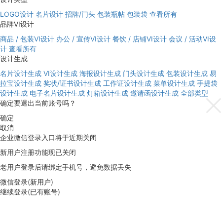
LOGO设计
名片设计
招牌/门头
包装瓶帖
包装袋
查看所有
品牌VI设计
商品 / 包装VI设计
办公 / 宣传VI设计
餐饮 / 店铺VI设计
会议 / 活动VI设
计
查看所有
设计生成
名片设计生成
VI设计生成
海报设计生成
门头设计生成
包装设计生成
易
拉宝设计生成
奖状/证书设计生成
工作证设计生成
菜单设计生成
手提袋
设计生成
电子名片设计生成
灯箱设计生成
邀请函设计生成
全部类型
确定要退出当前账号吗？
确定
取消
企业微信登录入口将于近期关闭
新用户注册功能现已关闭
老用户登录后请绑定手机号，避免数据丢失
微信登录(新用户)
继续登录(已有账号)