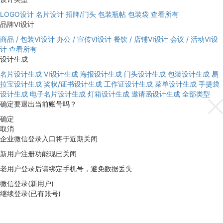
LOGO设计
名片设计
招牌/门头
包装瓶帖
包装袋
查看所有
品牌VI设计
商品 / 包装VI设计
办公 / 宣传VI设计
餐饮 / 店铺VI设计
会议 / 活动VI设
计
查看所有
设计生成
名片设计生成
VI设计生成
海报设计生成
门头设计生成
包装设计生成
易
拉宝设计生成
奖状/证书设计生成
工作证设计生成
菜单设计生成
手提袋
设计生成
电子名片设计生成
灯箱设计生成
邀请函设计生成
全部类型
确定要退出当前账号吗？
确定
取消
企业微信登录入口将于近期关闭
新用户注册功能现已关闭
老用户登录后请绑定手机号，避免数据丢失
微信登录(新用户)
继续登录(已有账号)