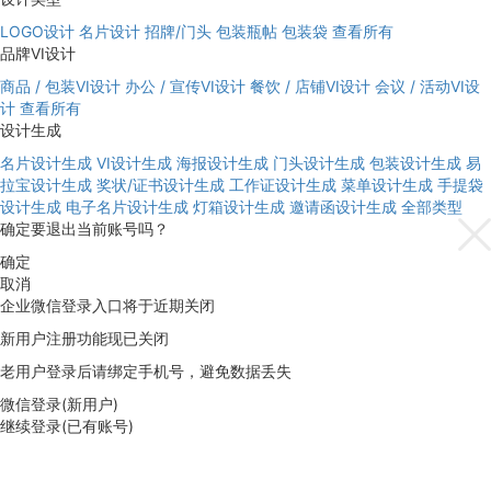
LOGO设计
名片设计
招牌/门头
包装瓶帖
包装袋
查看所有
品牌VI设计
商品 / 包装VI设计
办公 / 宣传VI设计
餐饮 / 店铺VI设计
会议 / 活动VI设
计
查看所有
设计生成
名片设计生成
VI设计生成
海报设计生成
门头设计生成
包装设计生成
易
拉宝设计生成
奖状/证书设计生成
工作证设计生成
菜单设计生成
手提袋
设计生成
电子名片设计生成
灯箱设计生成
邀请函设计生成
全部类型
确定要退出当前账号吗？
确定
取消
企业微信登录入口将于近期关闭
新用户注册功能现已关闭
老用户登录后请绑定手机号，避免数据丢失
微信登录(新用户)
继续登录(已有账号)