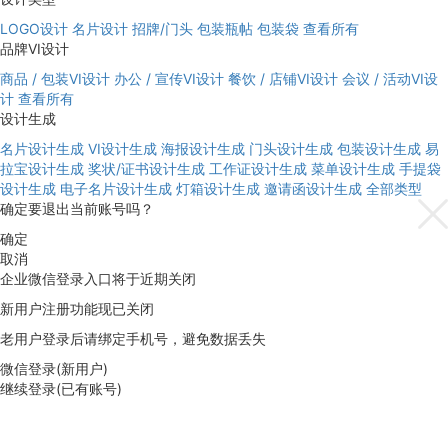
LOGO设计
名片设计
招牌/门头
包装瓶帖
包装袋
查看所有
品牌VI设计
商品 / 包装VI设计
办公 / 宣传VI设计
餐饮 / 店铺VI设计
会议 / 活动VI设
计
查看所有
设计生成
名片设计生成
VI设计生成
海报设计生成
门头设计生成
包装设计生成
易
拉宝设计生成
奖状/证书设计生成
工作证设计生成
菜单设计生成
手提袋
设计生成
电子名片设计生成
灯箱设计生成
邀请函设计生成
全部类型
确定要退出当前账号吗？
确定
取消
企业微信登录入口将于近期关闭
新用户注册功能现已关闭
老用户登录后请绑定手机号，避免数据丢失
微信登录(新用户)
继续登录(已有账号)