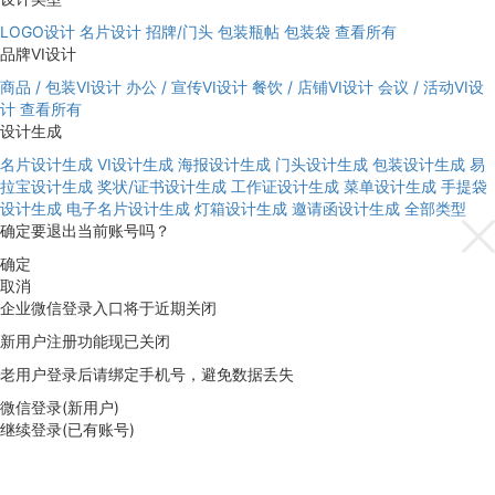
LOGO设计
名片设计
招牌/门头
包装瓶帖
包装袋
查看所有
品牌VI设计
商品 / 包装VI设计
办公 / 宣传VI设计
餐饮 / 店铺VI设计
会议 / 活动VI设
计
查看所有
设计生成
名片设计生成
VI设计生成
海报设计生成
门头设计生成
包装设计生成
易
拉宝设计生成
奖状/证书设计生成
工作证设计生成
菜单设计生成
手提袋
设计生成
电子名片设计生成
灯箱设计生成
邀请函设计生成
全部类型
确定要退出当前账号吗？
确定
取消
企业微信登录入口将于近期关闭
新用户注册功能现已关闭
老用户登录后请绑定手机号，避免数据丢失
微信登录(新用户)
继续登录(已有账号)