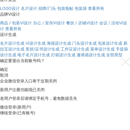
LOGO设计
名片设计
招牌/门头
包装瓶帖
包装袋
查看所有
品牌VI设计
商品 / 包装VI设计
办公 / 宣传VI设计
餐饮 / 店铺VI设计
会议 / 活动VI设
计
查看所有
设计生成
名片设计生成
VI设计生成
海报设计生成
门头设计生成
包装设计生成
易
拉宝设计生成
奖状/证书设计生成
工作证设计生成
菜单设计生成
手提袋
设计生成
电子名片设计生成
灯箱设计生成
邀请函设计生成
全部类型
确定要退出当前账号吗？
确定
取消
企业微信登录入口将于近期关闭
新用户注册功能现已关闭
老用户登录后请绑定手机号，避免数据丢失
微信登录(新用户)
继续登录(已有账号)