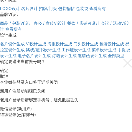
LOGO设计
名片设计
招牌/门头
包装瓶帖
包装袋
查看所有
品牌VI设计
商品 / 包装VI设计
办公 / 宣传VI设计
餐饮 / 店铺VI设计
会议 / 活动VI设
计
查看所有
设计生成
名片设计生成
VI设计生成
海报设计生成
门头设计生成
包装设计生成
易
拉宝设计生成
奖状/证书设计生成
工作证设计生成
菜单设计生成
手提袋
设计生成
电子名片设计生成
灯箱设计生成
邀请函设计生成
全部类型
确定要退出当前账号吗？
确定
取消
企业微信登录入口将于近期关闭
新用户注册功能现已关闭
老用户登录后请绑定手机号，避免数据丢失
微信登录(新用户)
继续登录(已有账号)