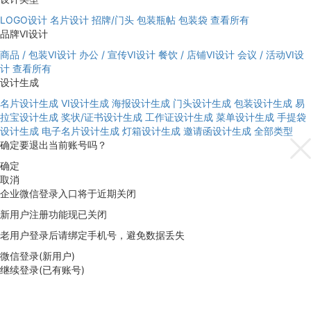
LOGO设计
名片设计
招牌/门头
包装瓶帖
包装袋
查看所有
品牌VI设计
商品 / 包装VI设计
办公 / 宣传VI设计
餐饮 / 店铺VI设计
会议 / 活动VI设
计
查看所有
设计生成
名片设计生成
VI设计生成
海报设计生成
门头设计生成
包装设计生成
易
拉宝设计生成
奖状/证书设计生成
工作证设计生成
菜单设计生成
手提袋
设计生成
电子名片设计生成
灯箱设计生成
邀请函设计生成
全部类型
确定要退出当前账号吗？
确定
取消
企业微信登录入口将于近期关闭
新用户注册功能现已关闭
老用户登录后请绑定手机号，避免数据丢失
微信登录(新用户)
继续登录(已有账号)