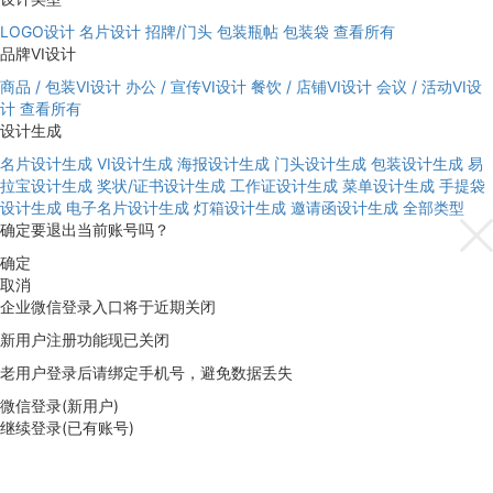
LOGO设计
名片设计
招牌/门头
包装瓶帖
包装袋
查看所有
品牌VI设计
商品 / 包装VI设计
办公 / 宣传VI设计
餐饮 / 店铺VI设计
会议 / 活动VI设
计
查看所有
设计生成
名片设计生成
VI设计生成
海报设计生成
门头设计生成
包装设计生成
易
拉宝设计生成
奖状/证书设计生成
工作证设计生成
菜单设计生成
手提袋
设计生成
电子名片设计生成
灯箱设计生成
邀请函设计生成
全部类型
确定要退出当前账号吗？
确定
取消
企业微信登录入口将于近期关闭
新用户注册功能现已关闭
老用户登录后请绑定手机号，避免数据丢失
微信登录(新用户)
继续登录(已有账号)