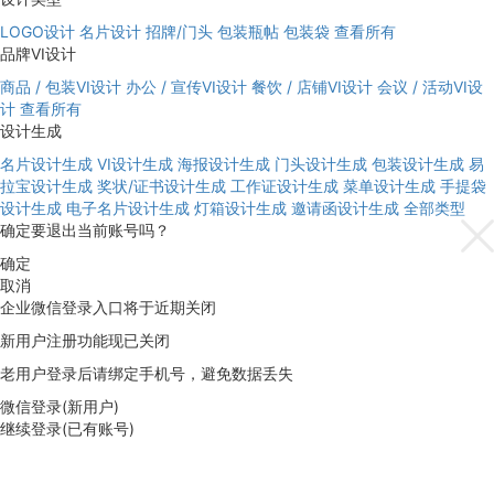
LOGO设计
名片设计
招牌/门头
包装瓶帖
包装袋
查看所有
品牌VI设计
商品 / 包装VI设计
办公 / 宣传VI设计
餐饮 / 店铺VI设计
会议 / 活动VI设
计
查看所有
设计生成
名片设计生成
VI设计生成
海报设计生成
门头设计生成
包装设计生成
易
拉宝设计生成
奖状/证书设计生成
工作证设计生成
菜单设计生成
手提袋
设计生成
电子名片设计生成
灯箱设计生成
邀请函设计生成
全部类型
确定要退出当前账号吗？
确定
取消
企业微信登录入口将于近期关闭
新用户注册功能现已关闭
老用户登录后请绑定手机号，避免数据丢失
微信登录(新用户)
继续登录(已有账号)