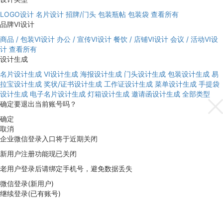
LOGO设计
名片设计
招牌/门头
包装瓶帖
包装袋
查看所有
品牌VI设计
商品 / 包装VI设计
办公 / 宣传VI设计
餐饮 / 店铺VI设计
会议 / 活动VI设
计
查看所有
设计生成
名片设计生成
VI设计生成
海报设计生成
门头设计生成
包装设计生成
易
拉宝设计生成
奖状/证书设计生成
工作证设计生成
菜单设计生成
手提袋
设计生成
电子名片设计生成
灯箱设计生成
邀请函设计生成
全部类型
确定要退出当前账号吗？
确定
取消
企业微信登录入口将于近期关闭
新用户注册功能现已关闭
老用户登录后请绑定手机号，避免数据丢失
微信登录(新用户)
继续登录(已有账号)