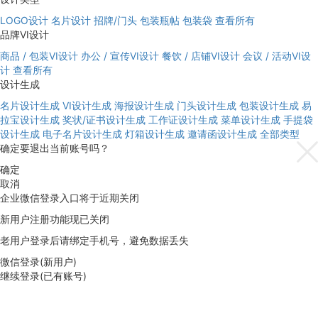
LOGO设计
名片设计
招牌/门头
包装瓶帖
包装袋
查看所有
品牌VI设计
商品 / 包装VI设计
办公 / 宣传VI设计
餐饮 / 店铺VI设计
会议 / 活动VI设
计
查看所有
设计生成
名片设计生成
VI设计生成
海报设计生成
门头设计生成
包装设计生成
易
拉宝设计生成
奖状/证书设计生成
工作证设计生成
菜单设计生成
手提袋
设计生成
电子名片设计生成
灯箱设计生成
邀请函设计生成
全部类型
确定要退出当前账号吗？
确定
取消
企业微信登录入口将于近期关闭
新用户注册功能现已关闭
老用户登录后请绑定手机号，避免数据丢失
微信登录(新用户)
继续登录(已有账号)