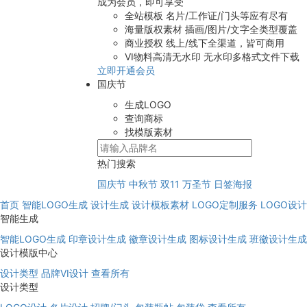
成为会员，即可享受
全站模板
名片/工作证/门头等应有尽有
海量版权素材
插画/图片/文字全类型覆盖
商业授权
线上/线下全渠道，皆可商用
VI物料高清无水印
无水印多格式文件下载
立即开通会员
国庆节
生成LOGO
查询商标
找模版素材
热门搜索
国庆节
中秋节
双11
万圣节
日签海报
首页
智能LOGO生成
设计生成
设计模板素材
LOGO定制服务
LOGO设
智能生成
智能LOGO生成
印章设计生成
徽章设计生成
图标设计生成
班徽设计生成
设计模版中心
设计类型
品牌VI设计
查看所有
设计类型