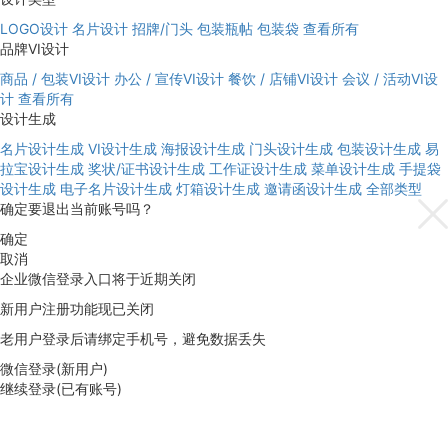
LOGO设计
名片设计
招牌/门头
包装瓶帖
包装袋
查看所有
品牌VI设计
商品 / 包装VI设计
办公 / 宣传VI设计
餐饮 / 店铺VI设计
会议 / 活动VI设
计
查看所有
设计生成
名片设计生成
VI设计生成
海报设计生成
门头设计生成
包装设计生成
易
拉宝设计生成
奖状/证书设计生成
工作证设计生成
菜单设计生成
手提袋
设计生成
电子名片设计生成
灯箱设计生成
邀请函设计生成
全部类型
确定要退出当前账号吗？
确定
取消
企业微信登录入口将于近期关闭
新用户注册功能现已关闭
老用户登录后请绑定手机号，避免数据丢失
微信登录(新用户)
继续登录(已有账号)