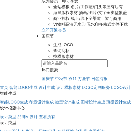
成为会员，即可享受
全站模板
名片/工作证/门头等应有尽有
海量版权素材
插画/图片/文字全类型覆盖
商业授权
线上/线下全渠道，皆可商用
VI物料高清无水印
无水印多格式文件下载
立即开通会员
国庆节
生成LOGO
查询商标
找模版素材
热门搜索
国庆节
中秋节
双11
万圣节
日签海报
首页
智能LOGO生成
设计生成
设计模板素材
LOGO定制服务
LOGO设
智能生成
智能LOGO生成
印章设计生成
徽章设计生成
图标设计生成
班徽设计生成
设计模版中心
设计类型
品牌VI设计
查看所有
设计类型