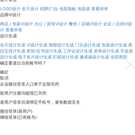
LOGO设计
名片设计
招牌/门头
包装瓶帖
包装袋
查看所有
品牌VI设计
商品 / 包装VI设计
办公 / 宣传VI设计
餐饮 / 店铺VI设计
会议 / 活动VI设
计
查看所有
设计生成
名片设计生成
VI设计生成
海报设计生成
门头设计生成
包装设计生成
易
拉宝设计生成
奖状/证书设计生成
工作证设计生成
菜单设计生成
手提袋
设计生成
电子名片设计生成
灯箱设计生成
邀请函设计生成
全部类型
确定要退出当前账号吗？
确定
取消
企业微信登录入口将于近期关闭
新用户注册功能现已关闭
老用户登录后请绑定手机号，避免数据丢失
微信登录(新用户)
继续登录(已有账号)